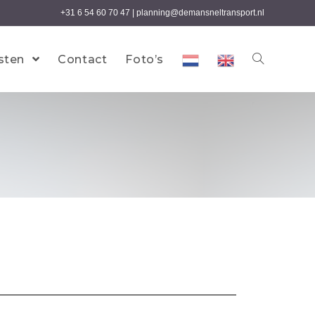
+31 6 54 60 70 47
|
planning@demansneltransport.nl
sten
Contact
Foto’s