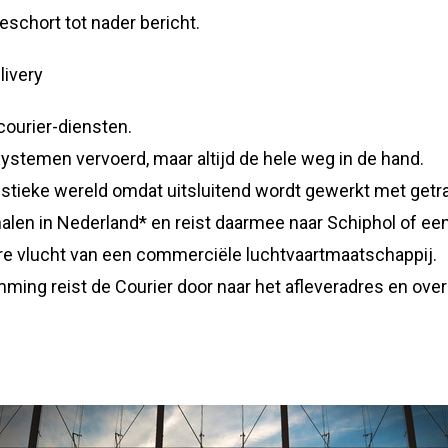
schort tot nader bericht.
livery
courier-diensten.
stemen vervoerd, maar altijd de hele weg in de hand.
istieke wereld omdat uitsluitend wordt gewerkt met getr
len in Nederland* en reist daarmee naar Schiphol of een
are vlucht van een commerciële luchtvaartmaatschappij.
ing reist de Courier door naar het afleveradres en ove